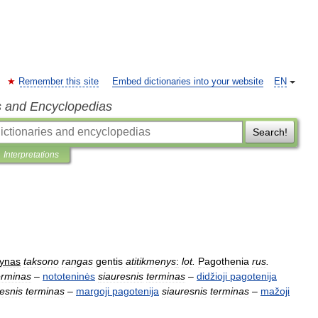
Remember this site
Embed dictionaries into your website
EN
s and Encyclopedias
Search!
Interpretations
ynas
taksono
rangas
gentis
atitikmenys
:
lot
.
Pagothenia
rus
.
erminas
–
nototeninės
siauresnis
terminas
–
didžioji
pagotenija
esnis
terminas
–
margoji
pagotenija
siauresnis
terminas
–
mažoji