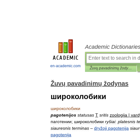
Academic Dictionarie
en-academic.com
Žuvų pavadinimų žodynas
Žuvų pavadinimų žodynas
широколобики
широколобики
pagotenijos
statusas
T
sritis
zoologija
|
vard
паготении
;
широколобики
ryšiai
:
platesnis
t
siauresnis
terminas
–
dryžoji
pagotenija
siaur
pagotenija