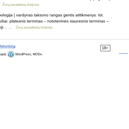
 …
Žuvų pavadinimų žodynas
ologija | vardynas taksono rangas gentis atitikmenys: lot.
ai: platesnis terminas – nototeninės siauresnis terminas –
ryžoji… …
Žuvų pavadinimų žodynas
Advertising
18+
upal,
WordPress, MODx.