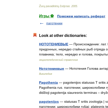
Žuvų
pavadinimų
žodynas
.
2005
.
Игры ⚽
Поможем написать реферат
паготении
Look at other dictionaries:
НОТОТЕНИЕВЫЕ
— Происхождение: лат. 
придонных, нередко стайных рыб отряда о
плавника; тело, нередко и голова, покры
энциклопедический справочник
Нототениевые
— Нототения Голова антар
Википедия
Pagothenia
— pagotenijos statusas T sritis z
Pagothenia rus. паготении; широколобики ryši
didžioji pagotenija siauresnis terminas – d
pagotenijos
— statusas T sritis zoologija | 
паготении; широколобики ryšiai: platesnis te