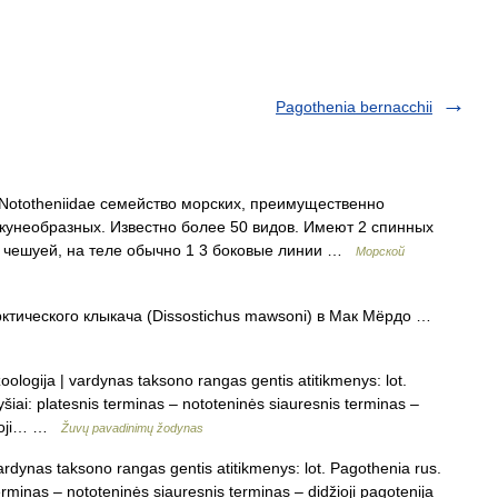
Pagothenia bernacchii
Nototheniidae семейство морских, преимущественно
кунеобразных. Известно более 50 видов. Имеют 2 спинных
ты чешуей, на теле обычно 1 3 боковые линии …
Морской
ктического клыкача (Dissostichus mawsoni) в Мак Мёрдо …
oologija | vardynas taksono rangas gentis atitikmenys: lot.
ai: platesnis terminas – nototeninės siauresnis terminas –
ryžoji… …
Žuvų pavadinimų žodynas
vardynas taksono rangas gentis atitikmenys: lot. Pagothenia rus.
rminas – nototeninės siauresnis terminas – didžioji pagotenija