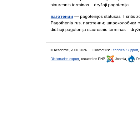
siauresnis terminas – dryžoji pagotenija…
паготении
— pagotenijos statusas T sritis zo
Pagothenia rus. паготении; широколобики ryši
didžioji pagotenija siauresnis terminas – d
© Academic, 2000-2026
Contact us:
Technical Support
,
Dictionaries export
, created on PHP,
Joomla,
Dr